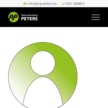
info@pvp-peters.de
0351 83988-0