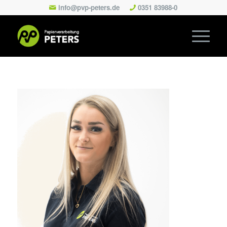
info@pvp-peters.de
0351 83988-0