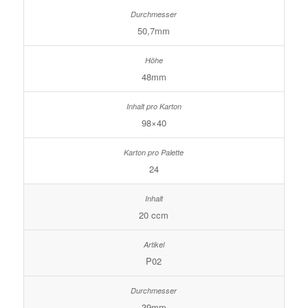
50,7mm
48mm
98×40
24
20 ccm
P02
39mm