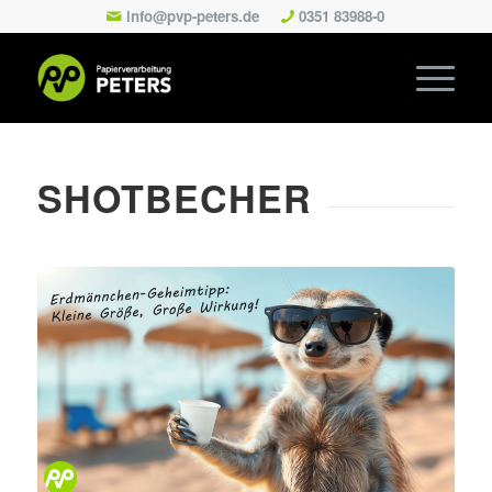
info@pvp-peters.de
0351 83988-0
SHOTBECHER