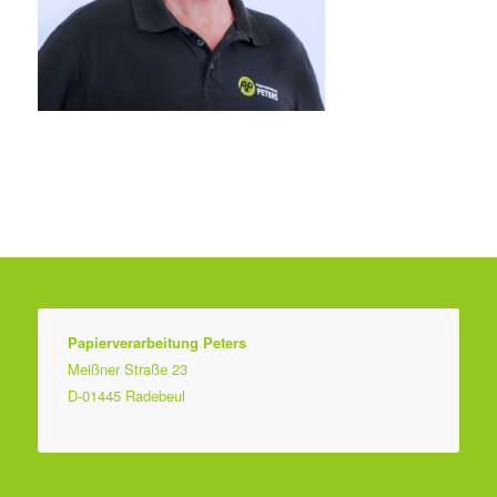
Papierverarbeitung Peters
Meißner Straße 23
D-01445 Radebeul