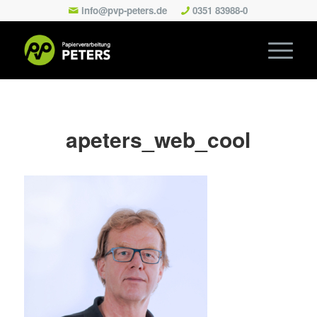
info@pvp-peters.de
0351 83988-0
apeters_web_cool