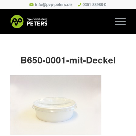
info@pvp-peters.de
0351 83988-0
B650-0001-mit-Deckel