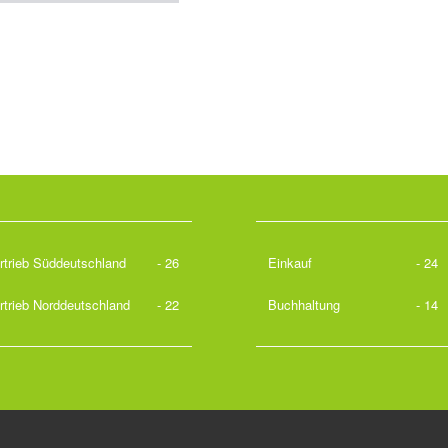
rtrieb Süddeutschland
- 26
Einkauf
- 24
rtrieb Norddeutschland
- 22
Buchhaltung
- 14