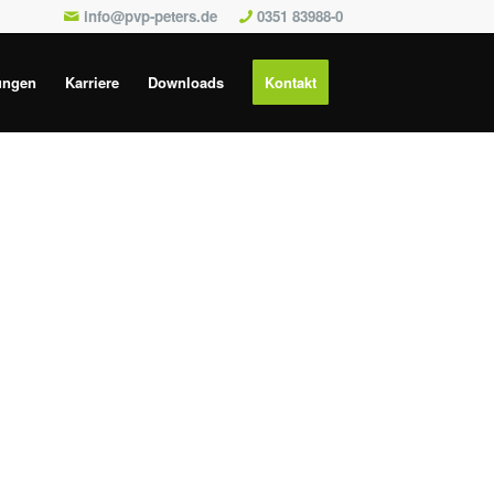
info@pvp-peters.de
0351 83988-0
ungen
Karriere
Downloads
Kontakt