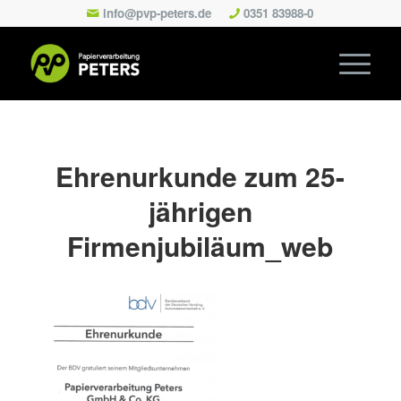
info@pvp-peters.de
0351 83988-0
Ehrenurkunde zum 25-
jährigen
Firmenjubiläum_web