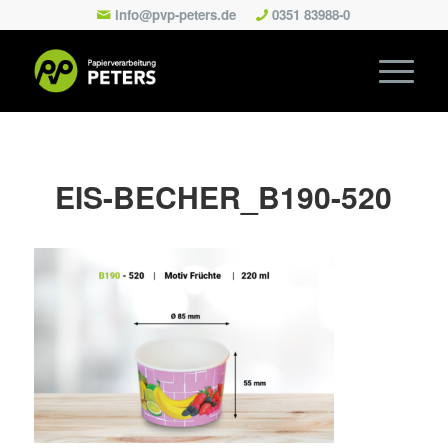
info@pvp-peters.de
0351 83988-0
EIS-BECHER_B190-520