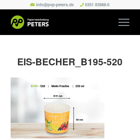
info@pvp-peters.de
0351 83988-0
EIS-BECHER_B195-520