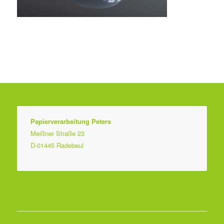
Papierverarbeitung Peters
Meißner Straße 23
D-01445 Radebeul