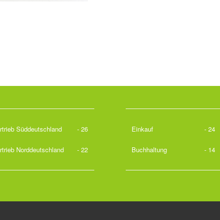
rtrieb Süddeutschland
- 26
Einkauf
- 24
rtrieb Norddeutschland
- 22
Buchhaltung
- 14