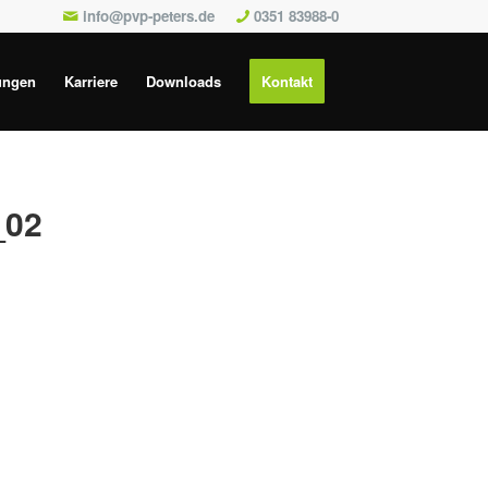
info@pvp-peters.de
0351 83988-0
ungen
Karriere
Downloads
Kontakt
_02