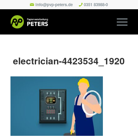
info@pvp-peters.de
0351 83988-0
electrician-4423534_1920