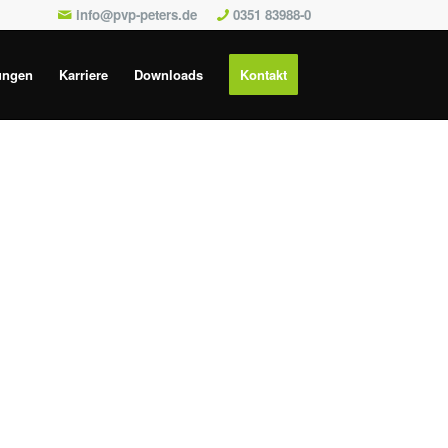
info@pvp-peters.de
0351 83988-0
ungen
Karriere
Downloads
Kontakt