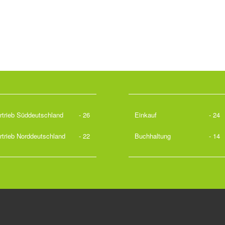
rtrieb Süddeutschland
- 26
Einkauf
- 24
rtrieb Norddeutschland
- 22
Buchhaltung
- 14