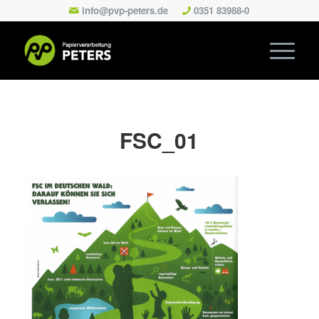
info@pvp-peters.de
0351 83988-0
FSC_01