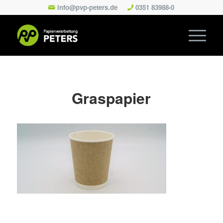
info@pvp-peters.de
0351 83988-0
Graspapier