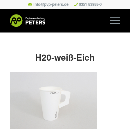
info@pvp-peters.de
0351 83988-0
H20-weiß-Eich