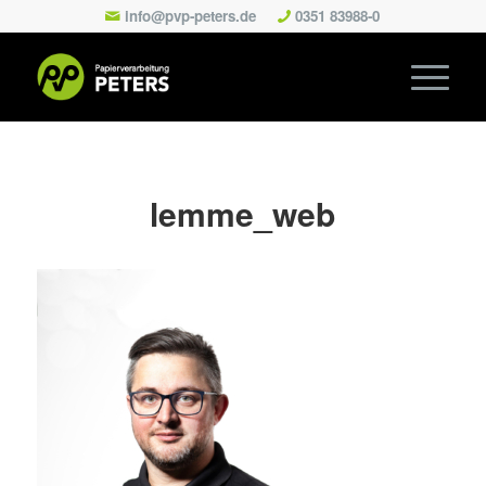
info@pvp-peters.de
0351 83988-0
lemme_web