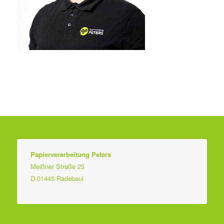
Papierverarbeitung Peters
Meißner Straße 23
D-01445 Radebeul