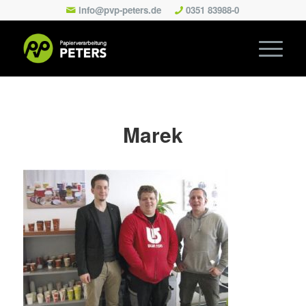
info@pvp-peters.de
0351 83988-0
Marek