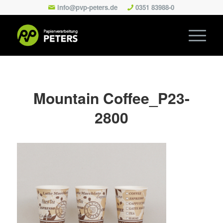
info@pvp-peters.de
0351 83988-0
Mountain Coffee_P23-
2800