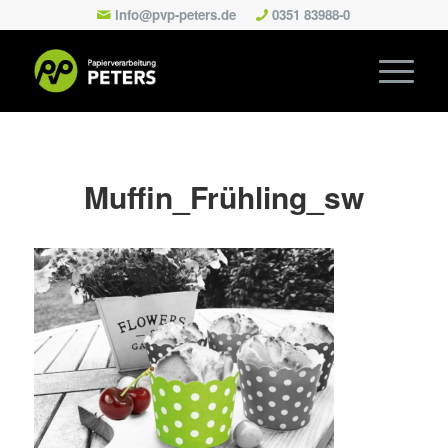
info@pvp-peters.de
0351 83988-0
Muffin_Frühling_sw