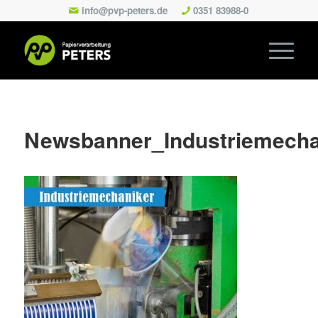
info@pvp-peters.de
0351 83988-0
Newsbanner_Industriemecha