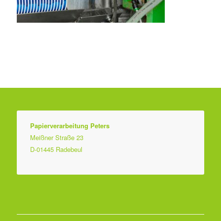
Papierverarbeitung Peters
Meißner Straße 23
D-01445 Radebeul