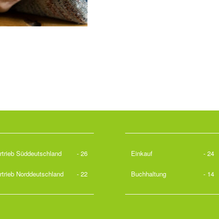
rtrieb Süddeutschland
- 26
Einkauf
- 24
rtrieb Norddeutschland
- 22
Buchhaltung
- 14