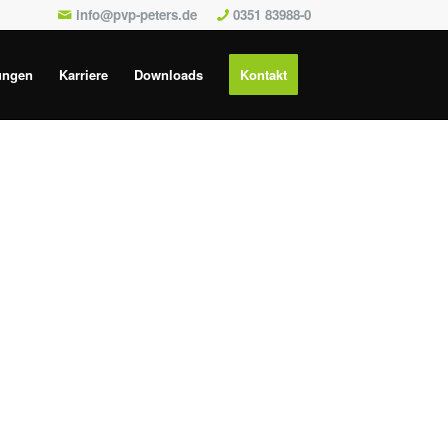
info@pvp-peters.de
0351 83988-0
ungen
Karriere
Downloads
Kontakt