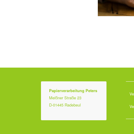
Papierverarbeitung Peters
Ve
Meißner Straße 23
D-01445 Radebeul
Ve