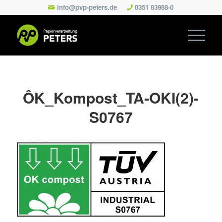
info@pvp-peters.de
0351 83988-0
ÔK_Kompost_TA-OKI(2)-
S0767