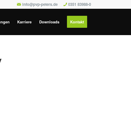
info@pvp-peters.de
0351 83988-0
ungen
Karriere
Downloads
Kontakt
v