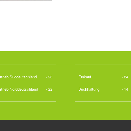
rtrieb Süddeutschland
- 26
Einkauf
- 24
rtrieb Norddeutschland
- 22
Buchhaltung
- 14