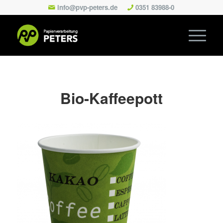
info@pvp-peters.de
0351 83988-0
Bio-Kaffeepott