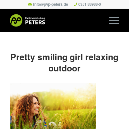
info@pvp-peters.de
0351 83988-0
Pretty smiling girl relaxing
outdoor