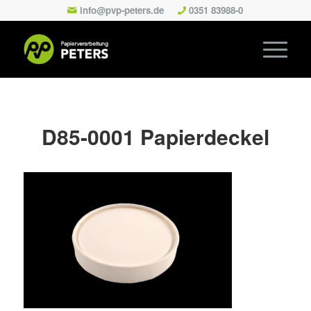
info@pvp-peters.de
0351 83988-0
D85-0001 Papierdeckel