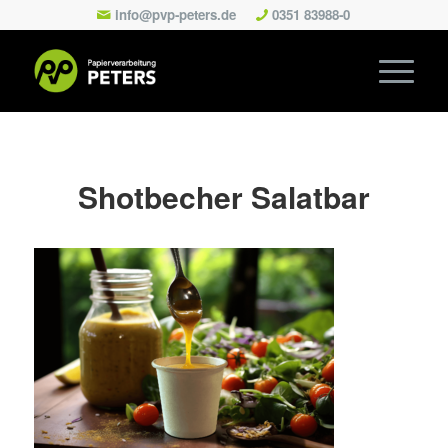
info@pvp-peters.de
0351 83988-0
Shotbecher Salatbar