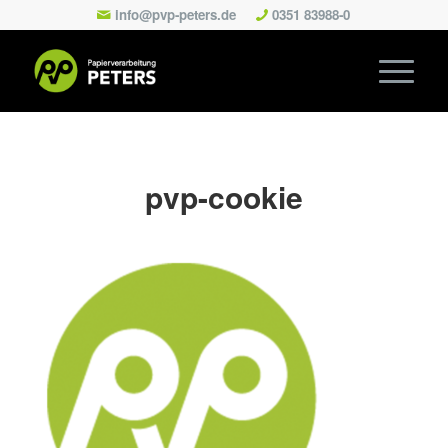
info@pvp-peters.de
0351 83988-0
pvp-cookie