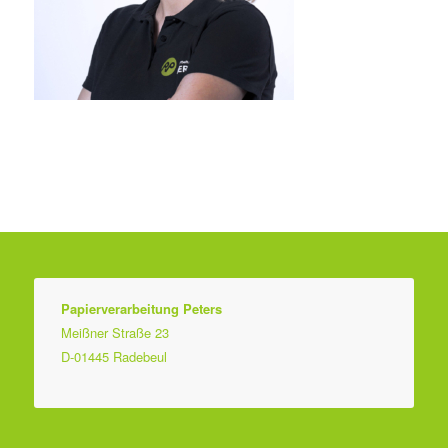
Papierverarbeitung Peters
Meißner Straße 23
D-01445 Radebeul