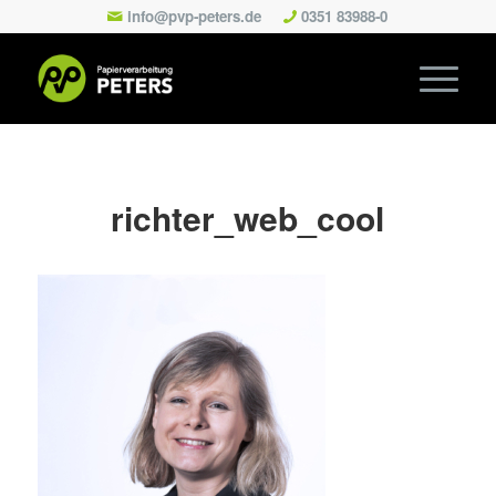
info@pvp-peters.de
0351 83988-0
richter_web_cool