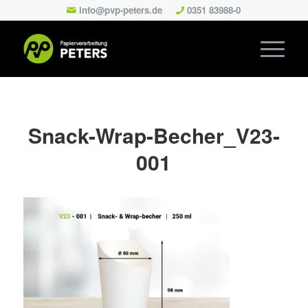
info@pvp-peters.de
0351 83988-0
Snack-Wrap-Becher_V23-
001