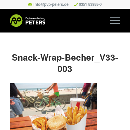
info@pvp-peters.de
0351 83988-0
Snack-Wrap-Becher_V33-
003