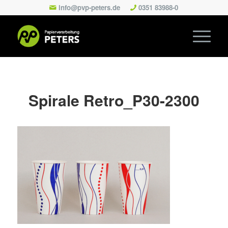
info@pvp-peters.de
0351 83988-0
Spirale Retro_P30-2300