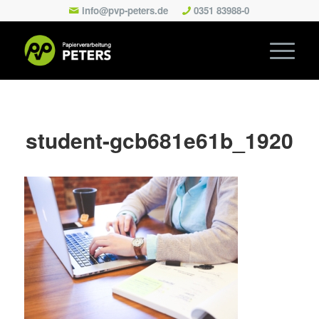
info@pvp-peters.de
0351 83988-0
student-gcb681e61b_1920