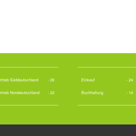
rtrieb Süddeutschland
- 26
Einkauf
- 24
rtrieb Norddeutschland
- 22
Buchhaltung
- 14