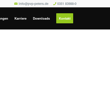
info@pvp-peters.de
0351 83988-0
ungen
Karriere
Downloads
Kontakt