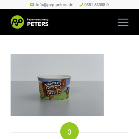
info@pvp-peters.de
0351 83988-0
0