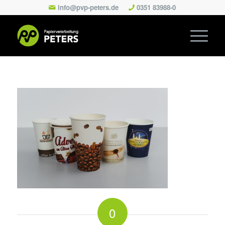
info@pvp-peters.de
0351 83988-0
0