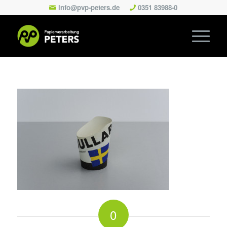
info@pvp-peters.de
0351 83988-0
0