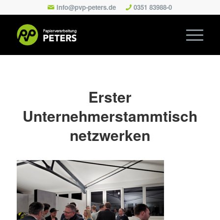
info@pvp-peters.de
0351 83988-0
Erster
Unternehmerstammtisch
netzwerken