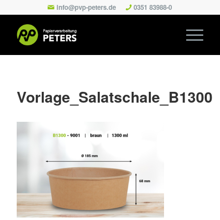
info@pvp-peters.de
0351 83988-0
Vorlage_Salatschale_B1300