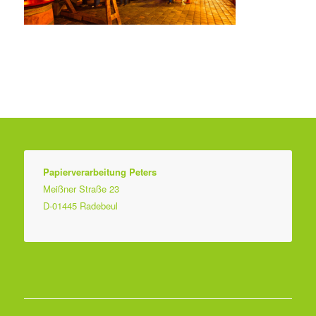
Papierverarbeitung Peters
Meißner Straße 23
D-01445 Radebeul