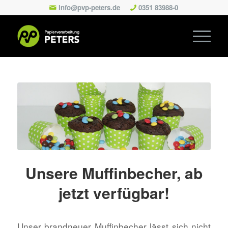
info@pvp-peters.de
0351 83988-0
Unsere Muffinbecher, ab
jetzt verfügbar!
Unser brandneuer Muffinbecher lässt sich nicht